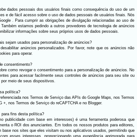
recebe dados pessoais dos usuários finais como consequência do uso de um
s e de fácil acesso sobre o uso de dados pessoais de usuários finais. Nós
Google . Para cumprir as obrigações de divulgação relacionadas ao uso de
 Também estamos pedindo a outros provedores de tecnologia de anúncios
nibilizar informações sobre seus próprios usos de dados pessoais.
ais sejam usados ​​para personalização de anúncios?
esabilitar anúncios personalizados. Por favor, note que os anúncios não
okies para operar.
 de consentimento?
 sobre como revogar o consentimento para a personalização de anúncios. No
ientes para acessar facilmente seus controles de anúncios para seu site ou
u por meio de seus dispositivos.
a política?
é referenciada nos Termos de Serviço das APIs do Google Maps, nos Termos
o G +, nos Termos de Serviço do reCAPTCHA e no Blogger.
para fins desta política?
omo publicidade com base em interesses) é uma ferramenta poderosa que
umenta o ROI dos anunciantes. Em todos os nossos produtos para editores,
 base nos sites que eles visitam ou nos aplicativos usados, permitindo que
m esses interesses, proporcionando uma experiência aprimorada para