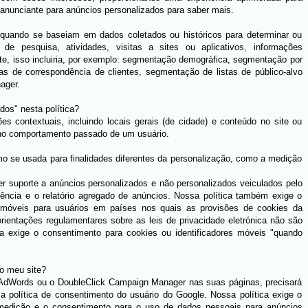
 anunciante para anúncios personalizados para saber mais.
quando se baseiam em dados coletados ou históricos para determinar ou
 de pesquisa, atividades, visitas a sites ou aplicativos, informações
te, isso incluiria, por exemplo: segmentação demográfica, segmentação por
tas de correspondência de clientes, segmentação de listas de público-alvo
ager.
dos" nesta política?
s contextuais, incluindo locais gerais (de cidade) e conteúdo no site ou
u no comportamento passado de um usuário.
mo se usada para finalidades diferentes da personalização, como a medição
cer suporte a anúncios personalizados e não personalizados veiculados pelo
uência e o relatório agregado de anúncios. Nossa política também exige o
s móveis para usuários em países nos quais as provisões de cookies da
ientações regulamentares sobre as leis de privacidade eletrónica não são
a exige o consentimento para cookies ou identificadores móveis "quando
o meu site?
 AdWords ou o DoubleClick Campaign Manager nas suas páginas, precisará
a política de consentimento do usuário do Google. Nossa política exige o
 medição e o consentimento para o uso de dados pessoais para anúncios