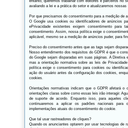
entanto, queremos trabalhar com editores e parceiros no
avaliando a lei e a prática do setor e atualizaremos noss
Por que precisamos do consentimento para a medição de an
O Google usa cookies ou identificadores de anúncios pa
ePrivacidade existentes exigem consentimento para ta
consentimento. Assim, nossa política exige o consentime
aplicável, mesmo se a medição de anúncios puder, para fin
Preciso do consentimento antes que as tags sejam dispara
Nosso entendimento dos requisitos do GDPR é que o conse
do Google sejam disparadas em suas páginas. A Diretiva 
mas a orientação normativa sobre as leis de Privacidade
política exige o consentimento para cookies ou identifica
ação do usuário antes da configuração dos cookies, enqu
cookies.
Orientações normativas indicam que o GDPR afetará o c
orientações claras sobre como essas leis irão interagir. A
de suporte de acordo. Enquanto isso, para aqueles cl
continuaremos a aplicar os padrões nacionais para 
implementações atuais do consentimento do cookie.
Que tal usar rastreadores de cliques?
Quando os anunciantes optarem por usar tecnologias de ra