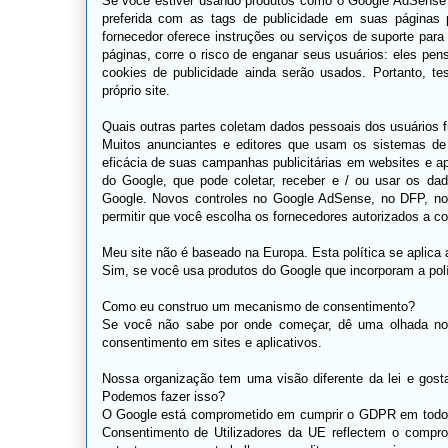
Se você estiver usando produtos como o Google AdSense o
preferida com as tags de publicidade em suas páginas p
fornecedor oferece instruções ou serviços de suporte par
páginas, corre o risco de enganar seus usuários: eles pen
cookies de publicidade ainda serão usados. Portanto, 
próprio site.
Quais outras partes coletam dados pessoais dos usuários fi
Muitos anunciantes e editores que usam os sistemas de p
eficácia de suas campanhas publicitárias em websites e apl
do Google, que pode coletar, receber e / ou usar os da
Google. Novos controles no Google AdSense, no DFP, no
permitir que você escolha os fornecedores autorizados a col
Meu site não é baseado na Europa. Esta política se aplica
Sim, se você usa produtos do Google que incorporam a pol
Como eu construo um mecanismo de consentimento?
Se você não sabe por onde começar, dê uma olhada no 
consentimento em sites e aplicativos.
Nossa organização tem uma visão diferente da lei e gost
Podemos fazer isso?
O Google está comprometido em cumprir o GDPR em todos 
Consentimento de Utilizadores da UE reflectem o compr