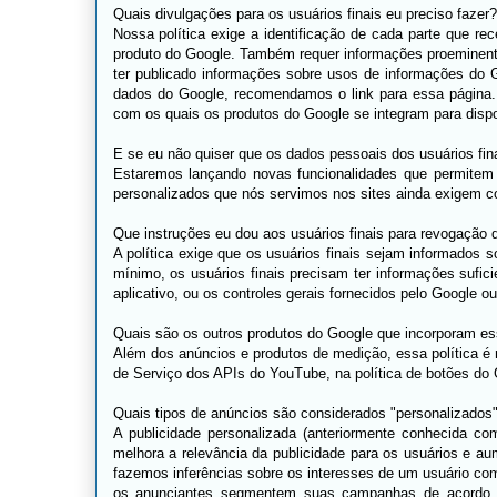
Quais divulgações para os usuários finais eu preciso fazer?
Nossa política exige a identificação de cada parte que 
produto do Google. Também requer informações proeminente
ter publicado informações sobre usos de informações do 
dados do Google, recomendamos o link para essa página.
com os quais os produtos do Google se integram para dispo
E se eu não quiser que os dados pessoais dos usuários fin
Estaremos lançando novas funcionalidades que permitem d
personalizados que nós servimos nos sites ainda exigem co
Que instruções eu dou aos usuários finais para revogação
A política exige que os usuários finais sejam informados
mínimo, os usuários finais precisam ter informações sufic
aplicativo, ou os controles gerais fornecidos pelo Google o
Quais são os outros produtos do Google que incorporam ess
Além dos anúncios e produtos de medição, essa política 
de Serviço dos APIs do YouTube, na política de botões d
Quais tipos de anúncios são considerados "personalizados" 
A publicidade personalizada (anteriormente conhecida c
melhora a relevância da publicidade para os usuários e a
fazemos inferências sobre os interesses de um usuário com
os anunciantes segmentem suas campanhas de acordo co