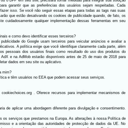
u o DFP em seu site, precisará tomar medidas para integrar sua solução
ara garantir que as preferências dos usuários sejam respeitadas. Cada
a fazer isso. Se você não seguir essas etapas para todas as tags nas suas
sarão que estão desativando os cookies de publicidade quando, de fato, os
teste cuidadosamente qualquer implementação dessas ferramentas em seu
nais e como devo identificar esses terceiros?
ublicidade do Google usam terceiros para veicular anúncios e avaliar a
icativos. A política exige que você identifique claramente cada parte, além
dos pessoais dos usuários finais como resultado do uso dos produtos do
 AdX e na AdMob estarão disponíveis antes de 25 de maio de 2018 para
etar dados em seu site ou aplicativo.
 a mim?
ítica e têm usuários no EEA que podem acessar seus serviços.
cookiechoices.org . Oferece recursos para implementar mecanismos de
aria de aplicar uma abordagem diferente para divulgação e consentimento.
os serviços que prestamos na Europa. As alterações à nossa Política de
omisso e a orientação das autoridades de protecção de dados da UE. No