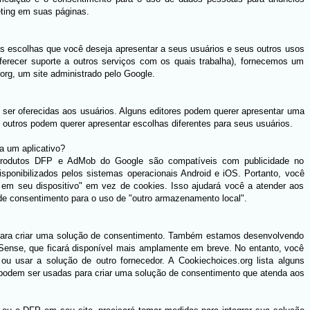
eting em suas páginas.
s escolhas que você deseja apresentar a seus usuários e seus outros usos
oferecer suporte a outros serviços com os quais trabalha), fornecemos um
org, um site administrado pelo Google.
 ser oferecidas aos usuários. Alguns editores podem querer apresentar uma
 outros podem querer apresentar escolhas diferentes para seus usuários.
a um aplicativo?
produtos DFP e AdMob do Google são compatíveis com publicidade no
isponibilizados pelos sistemas operacionais Android e iOS. Portanto, você
r em seu dispositivo" em vez de cookies. Isso ajudará você a atender aos
 de consentimento para o uso de "outro armazenamento local".
para criar uma solução de consentimento. Também estamos desenvolvendo
ense, que ficará disponível mais amplamente em breve. No entanto, você
 ou usar a solução de outro fornecedor. A Cookiechoices.org lista alguns
podem ser usadas para criar uma solução de consentimento que atenda aos