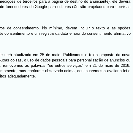
medições de terceiros para a página de destino do anunciante), ele deverá
 de fornecedores do Google para editores não são projetados para cobrir as
tros de consentimento. No mínimo, devem incluir o texto e as opções
 consentimento e um registro da data e hora do consentimento afirmativo
gle será atualizada em 25 de maio. Publicamos o texto proposto da nova
 outras coisas, o uso de dados pessoais para personalização de anúncios ou
s, removemos as palavras "ou outros serviços" em 21 de maio de 2018.
te momento, mas conforme observado acima, continuaremos a avaliar a lei e
sitos adequadamente.