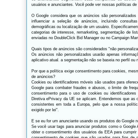
usuários e anunciantes. Você pode ver nossas políticas de
O Google considera que os anúncios são personalizados 
influenciar a seleção de anúncios, incluindo consultas
demográficas ou localização de um usuário. Especificamen
categorias de interesse, remarketing, segmentação de lis
enviadas no DoubleClick Bid Manager ou no Campaign Man
Quais tipos de anúncios são considerados "não personaliza
Os anúncios não personalizados usarão apenas informaçõe
aplicativo atual. a segmentação não se baseia no perfil o
Por que a política exige consentimento para cookies, mes
de anúncios?
Cookies ou identificadores móveis são usados ​​para ofere
Google para combater fraudes e abusos, o limite de freq
consentimento para o uso de cookies ou identificadore
Diretiva ePrivacy da UE se aplicam. Entendemos que as or
consistentes em toda a Europa, pelo que a nossa polític
exigido por lei".
E se eu for um anunciante usando os produtos do Google n
Se você usar tags para anunciar produtos como o Google
obter o consentimento dos usuários da EEA para cumprir 
consentimento de cookies que são usados ​​para fins de