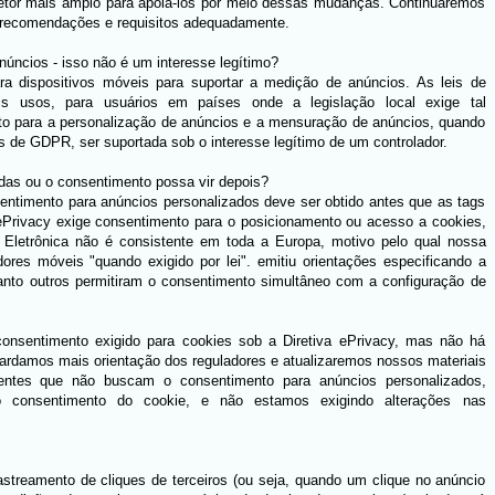
 setor mais amplo para apoiá-los por meio dessas mudanças. Continuaremos
as recomendações e requisitos adequadamente.
úncios - isso não é um interesse legítimo?
ra dispositivos móveis para suportar a medição de anúncios. As leis de
is usos, para usuários em países onde a legislação local exige tal
nto para a personalização de anúncios e a mensuração de anúncios, quando
s de GDPR, ser suportada sob o interesse legítimo de um controlador.
das ou o consentimento possa vir depois?
ntimento para anúncios personalizados deve ser obtido antes que as tags
ePrivacy exige consentimento para o posicionamento ou acesso a cookies,
 Eletrônica não é consistente em toda a Europa, motivo pelo qual nossa
dores móveis "quando exigido por lei". emitiu orientações especificando a
anto outros permitiram o consentimento simultâneo com a configuração de
onsentimento exigido para cookies sob a Diretiva ePrivacy, mas não há
guardamos mais orientação dos reguladores e atualizaremos nossos materiais
ientes que não buscam o consentimento para anúncios personalizados,
o consentimento do cookie, e não estamos exigindo alterações nas
streamento de cliques de terceiros (ou seja, quando um clique no anúncio