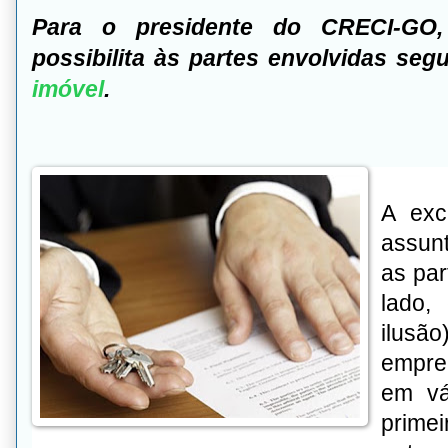
Para o presidente do CRECI-GO,
possibilita às partes envolvidas se
imóvel
.
A exc
assun
as pa
lado,
ilusã
empre
em vá
prime