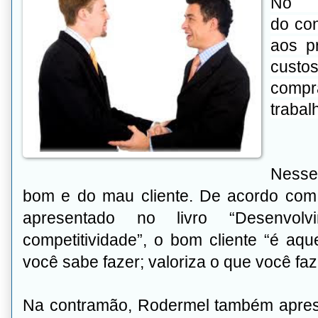
No e
do
co
aos p
custo
comp
trabal
Nesse 
bom e do mau cliente. De acordo com
apresentado no livro “Desenvolvi
competitividade”, o bom cliente “é aq
você sabe fazer; valoriza o que você faz
Na contramão, Rodermel também aprese