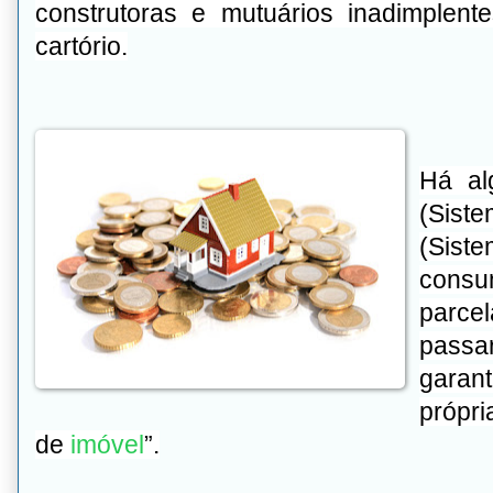
construtoras e mutuários inadimplen
cartório.
Há al
(Siste
(Sist
consu
parce
pass
garant
própri
de
imóvel
”.